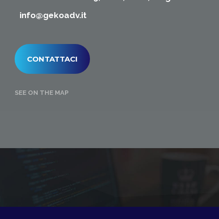
info@gekoadv.it
CONTATTACI
SEE ON THE MAP